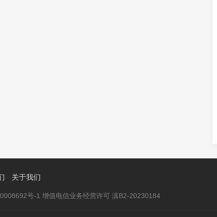
们
关于我们
020008692号-1 增值电信业务经营许可 滇B2-20230184