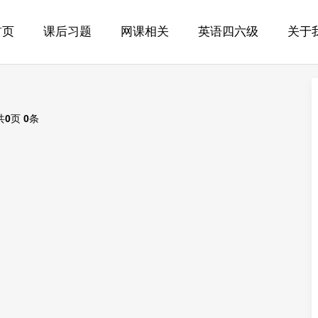
首页
课后习题
网课相关
英语四六级
关于
共
0
页
0
条