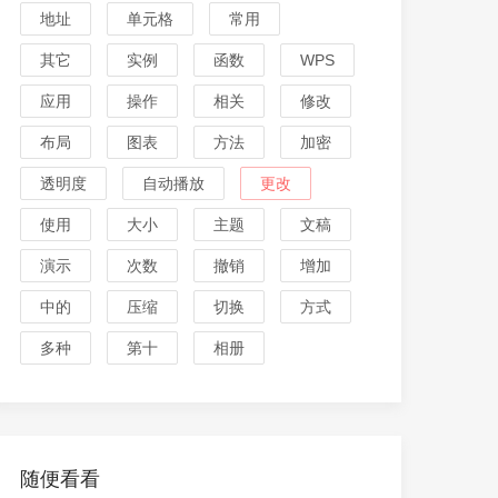
地址
单元格
常用
其它
实例
函数
WPS
应用
操作
相关
修改
布局
图表
方法
加密
透明度
自动播放
更改
使用
大小
主题
文稿
演示
次数
撤销
增加
中的
压缩
切换
方式
多种
第十
相册
随便看看