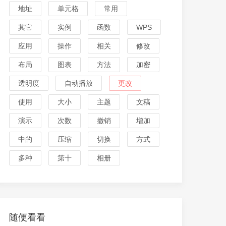
地址
单元格
常用
其它
实例
函数
WPS
应用
操作
相关
修改
布局
图表
方法
加密
透明度
自动播放
更改
使用
大小
主题
文稿
演示
次数
撤销
增加
中的
压缩
切换
方式
多种
第十
相册
随便看看